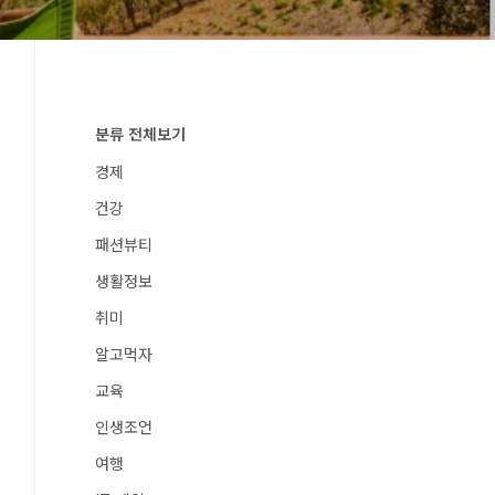
분류 전체보기
경제
건강
패션뷰티
생활정보
취미
알고먹자
교육
인생조언
여행