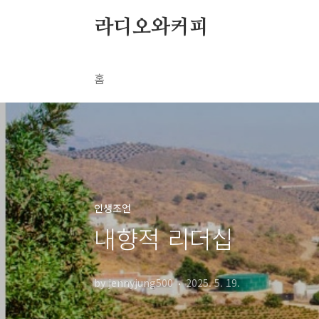
본문 바로가기
라디오와커피
홈
인생조언
내향적 리더십
by jennyjung500
2025. 5. 19.