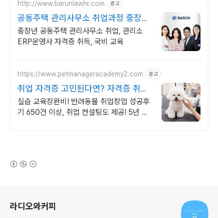
http://www.barunlawhr.com
광고
공동주택 관리사무소 취업과정 중장년
국비 취업교육
중장년 공동주택 관리사무소 취업, 관리소
ERP운영사 자격증 취득, 국비 교육
https://www.petmanageracademy2.com
광고
취업 자격증 고민된다면? 자격증 취득
을 위한 맞춤교육
실습 교육장완비! 반려동물 취업창업 성공후
기 650건 이상, 취업 컨설팅도 제공! 5년 연
속 대한민국 교육브랜드 대상 수상, 다수의
산학협력 체결, 전과정 실습포함
(새창열림)
로그 정보
라디오와커피