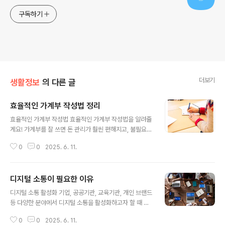
구독하기
더보기
생활정보
의 다른 글
효율적인 가계부 작성법 정리
글 내용
효율적인 가계부 작성법 효율적인 가계부 작성법을 알려줄
게요! 가계부를 잘 쓰면 돈 관리가 훨씬 편해지고, 불필요한
지출도 줄일 수 있어요. 1. 목표 설정하기 가계부를 쓰는 이
0
0
2025. 6. 11.
유를 분명히 해요. 예: 저축 목표, 소비 패턴 파악, 부채 관리
등 2. 수입과 지출 구분하기 수입(월급, 부수입 등)과 지출
(식비, 교통비, 쇼핑비 등)을 명확히 구분해요. 지출 항목을
디지털 소통이 필요한 이유
세분화하면 어디에 돈이 많이 쓰이는지 파악하기 좋아요.
글 내용
3. 지출 카테고리 만들기 예: 식비, 교통비, 주거비, 통신비,
디지털 소통 활성화 기업, 공공기관, 교육기관, 개인 브랜드
문화생활비, 기타 등 카테고리별 예산을 미리 정해두면 지
등 다양한 분야에서 디지털 소통을 활성화하고자 할 때 사
출 조절에 도움 됩니다. 4. 매일 또는 규칙적으로 기록하기
용할 수 있는 주요 개념들입니다. ✅ 디지털 소통 활성화 주
하루에 한 번, 혹은 지출이 있을 때마다 바로바로 기록하는
0
0
2025. 6. 11.
요 키워드 & 설명 1. 쌍방향 커뮤니케이션 (Interactive C