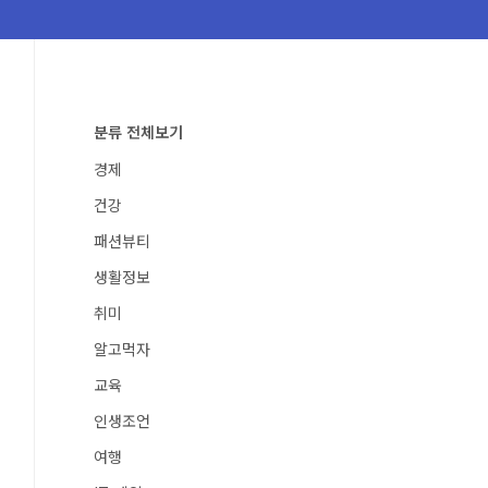
분류 전체보기
경제
건강
패션뷰티
생활정보
취미
알고먹자
교육
인생조언
여행