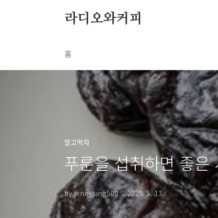
본문 바로가기
라디오와커피
홈
알고먹자
푸룬을 섭취하면 좋은 
by jennyjung500
2025. 5. 13.