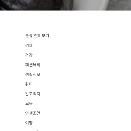
분류 전체보기
경제
건강
패션뷰티
생활정보
취미
알고먹자
교육
인생조언
여행