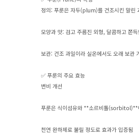
정의: 푸룬은 자두(plum)를 건조시킨 말린
모양과 맛: 검고 주름진 외형, 달콤하고 쫀득
보관: 건조 과일이라 실온에서도 오래 보관 
✅ 푸룬의 주요 효능
변비 개선
푸룬은 식이섬유와 **소르비톨(sorbitol
천연 완하제로 불릴 정도로 효과가 입증됨