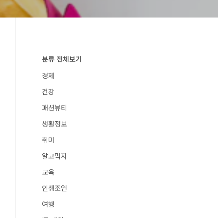
분류 전체보기
경제
건강
패션뷰티
생활정보
취미
알고먹자
교육
인생조언
여행