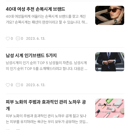
이고 세련된 목적을 모두 제공하는 주요 액세서리였습니
40대 여성 추천 손목시계 브랜드
다. 태양 광선으로부터 우리를 보호하는 것부터 의상에 우
글 내용
아함을 더하는 것까지 모자는 우리의 모습을 변화시키고
40대 여성들에게 어울리는 손목시계 브랜드를 찾고 계신
스타일을 향상시키는 힘이 있습니다. A. 캐주얼 및 일상용
가요? 손목시계는 패션의 완성이라고 할 수 있습니다. 하지
모자 여유로운 외출이나 심부름을 하려면 스타일과 편안함
만 너무 많은 브랜드와 스타일이 있어서 선택하기 어려울
이 자연스럽게 조화를 이루는 모자가 필요합니다. 고려해
수 있습니다. 그래서 저는 이 블로그에서 40대 여성들을
작성시간
0
0
2023. 6. 13.
야 할 몇 가지 옵션은 다음과 같습니다. 1.야구 모..
위한 추천 손목시계 브랜드를 소개해 드리고자 합니다. 여
러분의 스타일과 취향에 맞는 손목시계를 찾으실 수 있도
록 도와드리겠습니다. 40대 여성 추천 손목시계 브랜드 T
남성 시계 인기브랜드 5가지
OP5 1. 로렉스 (Rolex) 로렉스는 전 세계적으로 유명한
글 내용
스위스의 고급 시계 브랜드입니다. 제품들은 뛰어난 정확
남성시계의 인기 순위 TOP 5 남성들의 자존심. 남성시계
성과 탁월한 내구성으로 유명하며, 독보적인 디자인으로
의 인기 순위 TOP 5를 소개해드리려고 합니다. 다음은 전
어떤 자리에서나 눈에 띄게 만듭니다. 로렉스는 시간의 상
세계적으로 인기 있는 남성시계 브랜드 중에서 특히 높은
징으로 인정받고 있으며, 여성들에게는 우아하면서도 힘과
평가를 받고 있는 5개의 브랜드입니다. 1.Rolex (로렉스)
작성시간
0
0
2023. 6. 13.
독립성을 상징하는 아이템으로 매력적입니다..
로렉스는 오랜 역사와 정교한 기술력으로 유명한 럭셔리
시계 브랜드입니다. 그들의 시계는 고급스럽고 정밀한 제
작 공정을 거칩니다. 롤렉스 시계는 세련된 디자인과 뛰어
피부 노화의 주범과 효과적인 관리 노하우 공
난 내구성으로 유명하며, 오랜 시간 동안 가치를 유지하는
개
것으로 알려져 있습니다. 2.Omega (오메가) 오메가는 스
글 내용
포츠와 정장 스타일에 모두 어울리는 시계를 제작하는 스
피부 노화의 주범과 효과적인 관리 노하우 공개 젊고 빛나
위스 브랜드입니다. 특히, 오메가는 정밀한 기계 작동 메커
는 피부를 유지하려는 욕구는 우리 모두가 공유하는 것입
니즘과 고급 소재를 사용하여 평판이 높습니다. 오메가는
니다. 그러나 나이가 들어감에 따라 피부는 노화라는 자연
작성시간