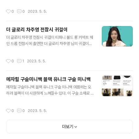
은 쿠팡 파트너스 활동의 일환으로, 이에 따른 일정액의 수
일을 찾게 된다. 작년 말부터 초록색이 유행이면서 스포티
수료를 제공받습니다."
하고 캐주얼이 더한 느낌을 선하는 경향이 있다. 비슷한 이
작성시간
0
0
2023. 5. 5.
미지를 찾아보면 이렇다. 이 중에서도 디테일한 느낌은 매
우 다르지만 하의를 어떻게 입는지에 따라서도 분위기가
다르다. 스포티하면서 깔끔하게 떨어지는 느낌으로는 첫
더 글로리 차주영 전참시 귀걸이
번째 옷이 좋을 듯~!! https://link.coupang.com/a/Xh
글 내용
wUx https://link.coupang.com/a/XhxsZ 게시글 작
더 글로리 차주영 전참시 귀걸이 티파니 볼드 롱 커넥트 체
성 시, 아래 문구를 반드시 기재해 주세요. "이 포스팅은 쿠
인 드롭 전참시에 출연한 더 글로리 차주영 님의 귀걸이는
팡 파트너스 활동의 일환으로, 이에 따른 일정액의 수수료
흔한 디자인인듯하면서 우아한 느낌을 선보였다. 차주영님
를 제공받습니다."
이 착용해서 더 그런 느낌이 있을 수도 있다. 찾아보니 이
작성시간
0
1
2023. 5. 5.
제품은 더블 롱 링크 이어링 로즈골드도 있고 다이아로 장
식된 이어링도 있다. 차주영 님이 착용한 이어링도 멋지지
만 원터치로된 이어링도 괜찮은 듯하다. https://www.tiff
메자힐 구슬미니백 블랙 유니크 구슬 미니백
any.kr/jewelry/earrings/tiffany-hardwear-doubl
글 내용
e-long-link-earrings-63982415/ 18K 로즈 골드 소
메자힐 구슬미니백 블랙 유니크 구슬 미니백 여름에는 오
재의 Tiffany HardWear 더블 롱 링크 이어링. | Tiffany
히려 블랙이 더 시원하게 느껴질수 있다. 이 구슬 소재로 만
& Co. 구매하신 모든 티파니 제품은 티파니 블루 박스에
든 미니백을 소재도 좋지만 다른 색상보다 블랙이여서 더
포장되어 배송..
욱좋다. 가격대도 다양하고 손품을 조금팔면 여러 형태의
작성시간
0
0
2023. 5. 5.
디자인이 있다. 핸들 길이도 다양하고 구슬 크기에 따라 잡
는 느낌도 다를듯 하니 올 여름에 도전해 보고 싶다. http
s://m.julllog.com/shop/view.php?index_no=1012
더보기
5#enp_mbris#enp_bounce 줄로그 JULLLOG 줄로
그 나만 알고 싶은 컨템포러리 브랜드 JULL-LOG m.julll