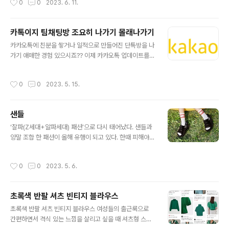
0
0
2023. 6. 11.
정확성과 스타일을 결합한 시..
스러운 과정을 거치게 되는데, 이는 내적 요인과 외적 요인
모두에 의해 영향을 받을 수 있습니다. 피부 노화의 주범을
이해하고 효과적인 관리 전략을 실행하면 더 건강하고 어
카톡이지 팀채팅방 조요히 나가기 몰래나가기
려 보이는 피부를 얻을 수 있습니다. 이 블로그에서는 피부
글 내용
카카오톡에 친분을 쌓거나 일적으로 만들어진 단톡방을 나
노화에 기여하는 주요 요인을 살펴보고 이 과정을 효과적
가기 애매한 경험 있으시죠?? 이제 카카오톡 업데이트를
으로 관리하기 위한 필수 팁을 제공합니다. 피부 노화의 원
통해 단체 그룹 채팅방에서 나가기를 할때 조용히 나갈수
인 7가지 1. 내재적 요인: 내재적 요인은 주로 우리의 유전
있는 기능이 생겼습니다. 카톡이지 팀채팅방 조요히 나가
적 구성과 자연적 생물학적 과정에 의해 결정됩니다. 이러
작성시간
0
0
2023. 5. 15.
기 몰래나가기 채팅방 조용히 나가기 설정방법 1.카카오톡
한 요인에 대한 통제력은 제한적이지만 이를 이해하면 노
업데이트(버전 v10.2.0) 2.카카오톡 상단 톱니바퀴 클릭
화 과정을 늦추기 위한 정보에 입각한..
3.실험실 클릭후 활성화 4.실험실 이용하기 5.채팅방 조용
샌들
히 나가기 완료입니다^^
글 내용
‘잘파(Z세대+알파세대) 패션’으로 다시 태어났다. 샌들과
양말 조합 한 패션이 올해 유행이 되고 있다. 한때 피해야
할 패션의 대명사였지만, 이제는 어떻게 매치하느냐에 따
라 간편하게 분위기를 바꿀 수 있는 ‘꿀 조합’이 됐다. 아이
작성시간
0
0
2023. 5. 6.
들의 소연을 전속 모델로 발탁하고 나선 어그의샌들도 여
름 디자인을 재 해석했다. 어그 UGG 스포츠 https://link.
coupang.com/a/XmPAG 와일드 스트랩 샌들 로델 샌
초록색 반팔 셔츠 빈티지 블라우스
들 https://link.coupang.com/a/XmK9E 라운드 T스
글 내용
트랩 샌들 https://link.coupang.com/a/XmLv4 게시
초록색 반팔 셔츠 빈티지 블라우스 여성들의 출근룩으로
글 작성 시, 아래 문구를 반드시 기재해 주세요. "이 포스팅
간편하면서 격식 있는 느낌을 살리고 싶을 때 셔츠형 스타