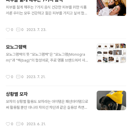
안함과 안전성에 큰 영향을 미치기 때문에 신중하게 고르
글 내용
셔야 합니다. 승무원이 추천하는 해외여행 가방의 특징은
피부를 젊게 해주는 7가지 음식 건강한 피부를 위한 식품
다음과 같습니다. - 가볍고 튼튼한 소재: 해외여행에서는
서론 우리는 모두 건강하고 젊은 피부를 가지고 싶어 합니
짐을 자주 들고 내려야 하기 때문에 가방의 무게가 중요합
다. 피부는 우리의 외모를 대표하는 중요한 요소이며, 건강
니다. 가볍고 튼튼한 소재로 만들어진 가방은 짐의 무게를
한 피부는 자신감과 아름다움을 더해줍니다. 하지만 일상
작성시간
0
0
2023. 7. 23.
줄여주고, 파손이나 찢어짐의 위험을 감소시켜 줍니다. ..
적인 스트레스, 오염, 노화 등으로 인해 피부는 손상을 입을
수 있습니다. 다행히도, 우리가 먹는 음식은 피부를 회복시
키고 건강하게 유지하는 데 도움이 될 수 있습니다. 1. 아보
모노그램백
카도 아보카도는 피부 건강에 매우 유익한 식품 중 하나입
글 내용
니다. 아보카도는 지방산과 비타민 E를 풍부하게 함유하고
모노그램백의 뜻 "모노그램백"은 "모노그램(Monogra
있어 피부를 촉촉하고 윤기 있게 만들어줍니다. 또한 아보
m)"과 "백(bag)"의 합성어로, 주로 명품 브랜드에서 사용
카도는 콜라겐 생성을 촉진하여 피부의 탄력을 높여줍니
되는 용어입니다. 모노그램은 특정 브랜드의 상표를 나타
다. 자주 아보카도를 섭취하여 건강한 피부를 유지하세요.
내는 로고 또는 패턴을 말하며, 주로 해당 브랜드의 이름이
작성시간
0
0
2023. 7. 21.
2. 녹황색 채소 녹황색 채소에는..
나 이니셜을 반복적으로 배치하여 디자인한 패턴을 의미합
니다. 모노그램백 핸드백 모노그램백은 이러한 모노그램
패턴이 적용된 핸드백을 가리키는 용어입니다. 명품 브랜
상황별 모자
드들은 자사의 모노그램을 고유하게 디자인하여, 해당 브
글 내용
랜드를 상징하는 상품들을 제작합니다. 이러한 모노그램은
모자의 상황별 활용도 모자라는 아이템은 패션아이템으로
브랜드의 고유성과 인지도를 높이는 데 도움을 주고, 특정
써 활용될 뿐만 아니라 자외선 차단과 같은 실용성 측면에
브랜드의 제품을 쉽게 구별할 수 있도록 도와줍니다. 모노
서도 매우 뛰어난데요. 하지만 많은 사람들이 이 점을 간과
그램백은 주로 높은 가격대의 명품으로 유명하며, 높은 품
하고 그냥 멋으로만 쓰는 경우가 많습니다. 그래서 이번 글
작성시간
0
0
2023. 6. 21.
질과 디자인으로 인해 패션 열풍에 영향을 미치..
에서는 상황별로 어떤 모자를 써야 하는지 알려드리겠습니
다. 모자 착용 기술 마스터하기 모자는 수세기 동안 기능적