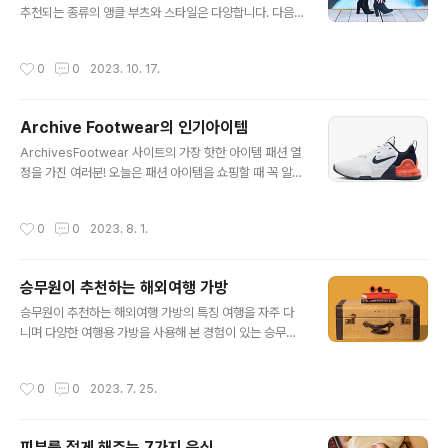
에 어울리는 아이템입니다. 중높이 뒤꿈치로 편안함을 제
추천되는 종류의 앵클 부츠와 스타일은 다양합니다. 다음
공하면서도 여성스러운 룩을 완성할 수 있어요. 플랫 슈즈:
은 몇 가지 인기 있는 옵션입니다. 1. 가을용 스웨이드 앵클
평평한 플랫 슈즈는 일상적인 착용에 적합하며 여러 스타
부츠: - 스웨이드 소재로 제작된 부츠는 가을철에 잘 어울
작성시간
0
0
2023. 10. 17.
일에 어울립니다. 슬랙스, 청바지, 원..
리며, 따뜻한 느낌을 줍니다. 네이비, 카멜, 다크 브라운과
같은 어두운 컬러의 스웨이드 부츠는 다양한 의상과 잘 어
울립니다. 2. 레더 앵클 부츠: - 가을과 겨울에 착용하기 좋
Archive Footwear의 인기아이템
은 가장 인기 있는 앵클 부츠 중 하나입니다. 블랙 레더 부
글 내용
츠는 다양한 스타일에 잘 어울리며, 길이와 디자인에 따라
ArchivesFootwear 사이트의 가장 핫한 아이템 패션 열
다양한 옵션이 있습니다. 3. 힐 부츠: - 약간의 힐이 있는 앵
정을 가진 여러분! 오늘은 패션 아이템을 쇼핑할 때 꼭 알아
클 부츠는 여성들 사이에서 인기가 있으며, 드레스나 스커
두어야 할 ArchivesF 사이트의 최고 인기 제품을 소개해
트와 매치하기에 좋습니다. 스키니 진 또는 스커트와 함께
드릴게요. 이 아름다운 컬렉션들은 왜 그렇게 핫한지, 그 이
작성시간
0
0
2023. 8. 1.
매치하..
유를 함께 살펴보세요. 1. Nike Air Max 270 React - 화
려한 디자인과 편안한 착용감 첫 번째로 소개할 제품은 Ni
ke Air Max 270 React입니다. 이 신발은 스포티함과
승무원이 추천하는 해외여행 가방
멋스러움을 한 번에 잡아내는 디자인으로 많은 사람들의
글 내용
사랑을 받고 있어요. 특히 화려한 컬러 옵션으로 다양한 스
승무원이 추천하는 해외여행 가방의 특징 여행을 자주 다
타일에 어울리며, 반응형 쿠션과 편안한 착용감은 덤으로
니며 다양한 여행용 가방을 사용해 본 경험이 있는 승무원
제공됩니다. 어떤 옷과도 잘 어울리는 이 신발은 거리를 화
들은 여행을 더욱 편안하게 하기 위해 내구성이 뛰어나고
려하게 빛나는 스타일을 만들어줄 것입니다. 2..
기능적이며 가벼운 옵션을 추천하는 경우가 많습니다. 다
작성시간
0
0
2023. 7. 25.
음은 승무원이 일반적으로 권장하는 해외여행 가방입니다.
해외여행을 준비하시는 분들에게 승무원이 추천하는 가방
을 소개해 드리겠습니다. 해외여행에서 가방은 여행의 편
피부를 젊게 해주는 7가지 음식