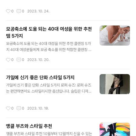
슬리브 셔츠, 오버사이즈 블레이저 액세서리: 비니, 체인 목
한 오일 중 하나입니다. 장미 오일은 풍부한 항산화 성분을
걸이, 미니 크로스바디 백 설명: 스트리트 룩은 삭스슈즈의
가지고 있어 피부를 미래의 피부 노화로부터 보호해줍니
작성시간
0
0
2023. 10. 24.
트렌디한 면모를..
다. 그것뿐만 아니라, 장미 오일은 피부를 보습하고 수분을
공급하는데 뛰어납니다. 이것은 건조한 피부를 부드럽게
만들고 탄력을 높여주는 데 도움을 줍니다. 2. 아르간 오일
모공축소에 도움 되는 40대 여성을 위한 추천
아르간 오일은 모로코의 아르간 나무 열매에서 추출되는
템 5가지
오일로, 보습 효과가 뛰어나며 다양한 피부 타입에 적합합
글 내용
니다. 이 오일은 풍부한 지방산과 비타민 E를 함유하고 있
모공축소에 도움 되는 40대 여성을 위한 추천 클렌징 5가
어 피부를 부드럽게 하고 탄력을 높여줍니다. 뿐만 아니라,
지 40대 여성분들에게 모공 축소를 위한 적합한 클렌징 제
아르간 오일은 피부 염증을 진정시키고 피부 장벽을 강화
품을 추천드리겠습니다. 모공 축소를 위해 중요한 것은 피
작성시간
0
0
2023. 10. 20.
하여 건조한 피부를 개선하는데 도움..
지와 불순물을 효과적으로 제거하면서도 피부를 건강하게
유지하는 것입니다. 다음은 그런 목적에 부합하는 5가지
클렌징 제품입니다. Innisfree 제주 왕벚 꽃 오일 클렌저:
가일에 신기 좋은 단화 스타일 5가지
이 클렌징 오일은 자연 유래 성분이 풍부하며 피부에 부드
글 내용
가일에 신기 좋은 단화 스타일 5가지 로퍼 슈즈: 로퍼 슈즈
럽게 사용할 수 있습니다. 피지와 메이크업을 효과적으로
는 편안하면서도 스타일리시한 옵션입니다. 슬립온 디자인
제거하여 모공을 깨끗하게 유지합니다. CosRX 저자극 균
으로 쉽게 신을 수 있고, 다양한 색상과 재질로 다양한 스타
형 폼 클렌저: 이 클렌징 폼은 피지를 효과적으로 제거하면
일에 어울립니다. 앵클 부츠: 앵클 부츠는 시크하면서도 다
서도 피부를 건강하게 유지하는데 도움을 줍니다. 모공 관
작성시간
0
0
2023. 10. 18.
재다능한 선택입니다. 스키니 진이나 스커트와 함께 매치
리에 이상적인 제품 중 하나입니다. The Face Shop 시
하면 스타일을 높일 수 있어요. 백 스트랩 샌들: 따뜻한 계
드 레스토어 클렌징 폼:..
절에는 백 스트랩 샌들이 편안하면서도 세련된 선택입니
앵클 부츠와 스타일 추천
다. 여러 스타일의 드레스나 반바지와 잘 어울릴 수 있어요.
글 내용
펌프스: 클래식한 펌프스는 정장 스타일이나 특별한 자리
앵클 부츠와 스타일 추천 10월부터 12월까지 신을 수 있는