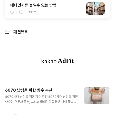
메타인지를 높일수 있는 방법
0
0
조회
2
패션뷰티
분류 전체보기
주요 글 목록
6070 남성을 위한 향수 추천
글 내용
6070세대 남성을 위한 향수 추천 6070세대 남성을 위한
향수는 연륜과 품격, 그리고 클래식함을 담은 향이 좋습니
다. 금액대별로 추천드릴게요. 이 세대는 너무 달지 않고,
부드럽고 고급스러운 우디, 시트러스, 아로마틱 향을 선호
작성시간