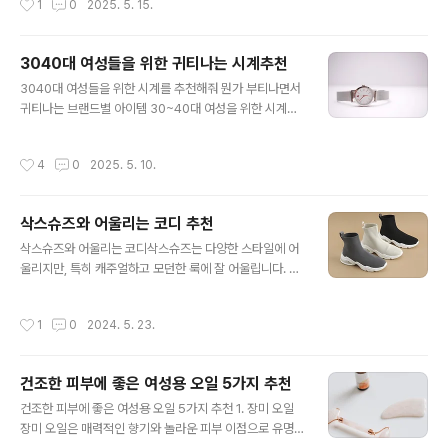
1
0
2025. 5. 15.
하는 경우가 많습니다.💰 10만 원 이하 – 합리적이면서도
품격 있는 선택 David Beckham – Homme EDT 가격:
약 3~4만 원 향: 우디 아로마틱. 깔끔하면서도 남성적인
3040대 여성들을 위한 귀티나는 시계추천
향 특징: 부담 없이 데일리 향수로 적합 Nautica – Voyag
글 내용
e EDT 가격: 약 2~4만 원 향: 시원한 수목향과 과일향의
3040대 여성들을 위한 시계를 추천해줘 뭔가 부티나면서
조화 특징: 가볍고 산뜻해서 여름에 잘 어울림 Armaf – Cl
귀티나는 브랜드별 아이템 30~40대 여성을 위한 시계는
ub De Nuit Intense Man 가격: 약 5~6만 원 향: 우디,
단순히 시간을 알려주는 도구를 넘어, 자신감과 스타일을
시트러스. ..
표현하는 중요한 액세서리입니다. 브랜드별로 귀티나는 시
작성시간
4
0
2025. 5. 10.
계 추천💎 1. Cartier (까르띠에) – 클래식한 고급미의 대
명사 추천 모델: Ballon Bleu 또는 Tank Française 분
위기: 고급스럽고 절제된 클래식 착용 스타일: 정장, 블라우
삭스슈즈와 어울리는 코디 추천
스, 심플한 원피스에 어울림 가격대: 600만 원~1500만
글 내용
원대 👉 볼륨감 있는 케이스와 은은한 광택이 품격을 보여
삭스슈즈와 어울리는 코디삭스슈즈는 다양한 스타일에 어
줘요. 🌟 2. Chanel (샤넬) – 여성스럽고 우아한 럭셔리
울리지만, 특히 캐주얼하고 모던한 룩에 잘 어울립니다. 다
추천 모델: Première, J12 분위기: 세련되면서도 여성스
음은 삭스슈즈와 잘 어울리는 몇 가지 코디 팁입니다.스포
러움 강조 착용 스타일: 블랙 앤 ..
티 캐주얼 룩 의상: 조거 팬츠, 트랙 팬츠, 레깅스 또는 슬림
작성시간
1
0
2024. 5. 23.
핏 데님 상의: 오버사이즈 후드티, 스웨트셔츠, 기본 티셔츠
액세서리: 캡 모자, 미니 백팩 또는 크로스바디 백 설명: 스
포티한 캐주얼 룩은 삭스슈즈의 편안함과 활동성을 잘 살
건조한 피부에 좋은 여성용 오일 5가지 추천
려줍니다. 운동할 때나 일상적인 외출 시에도 스타일리시
글 내용
해 보일 수 있습니다.모던 스트리트 룩 의상: 슬림 핏 또는
건조한 피부에 좋은 여성용 오일 5가지 추천 1. 장미 오일
스트레이트 핏 청바지, 카고 팬츠 상의: 그래픽 티셔츠, 롱
장미 오일은 매력적인 향기와 놀라운 피부 이점으로 유명