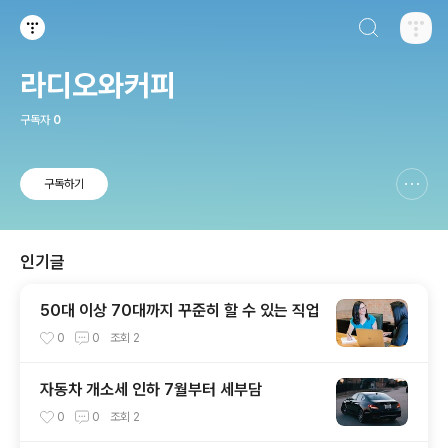
검색하기
티스토리
라디오와커피
구독자
0
구독하기
신고하기 레이어
열기
인기글
50대 이상 70대까지 꾸준히 할 수 있는 직업
0
0
조회
2
자동차 개소세 인하 7월부터 세부담
0
0
조회
2