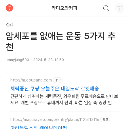
검색하기
라디오와커피
티스토리
건강
암세포를 없애는 운동 5가지 추
천
jennyjung500
2024. 5. 23. 12:50
http://m.coupang.com
광고
체력증진 쿠팡 오늘주문 내일도착 로켓배송
간편하게 섭취하는 체력증진, 와우회원 무료배송으로 만나보
세요. 개별 포장으로 휴대까지 편리, 바쁜 일상 속 영양 밸런
스를 챙기세요.
https://map.naver.com/p/entry/place/1125113116
광고
아라동헬스장 웨이브메이커