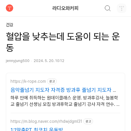
검색하기
라디오와커피
티스토리
건강
혈압을 낮추는데 도움이 되는 운
동
jennyjung500
2024. 5. 20. 10:12
https://k-rope.com
광고
음악줄넘기 지도자 자격증 방과후 줄넘기 지도자 양
성
하루 만에 취득하는 원데이클래스 운영. 방과후강사, 늘봄학
교 줄넘기 선생님 모집 방과후학교 줄넘기 강사 자격 연수. 지
도자 자격증 취득. 강사 활동을 시작하세요
https://m.blog.naver.com/rhdwjdgml31
광고
1:1맞춤PT 최코치 운동방