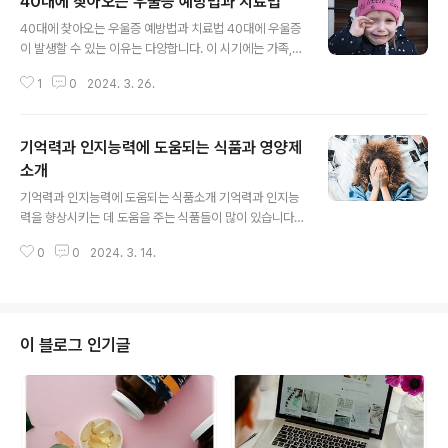
40대에 찾아오는 우울증 예방법과 치료법
글 내용
40대에 찾아오는 우울증 예방법과 치료법 40대에 우울증
이 발생할 수 있는 이유는 다양합니다. 이 시기에는 가족,
직장, 건강 등 다양한 압력과 스트레스가 겹칠 수 있기 때문
1
0
2024. 3. 26.
입니다. 우울증을 예방하고 치료하는 방법은 개인에 따라
다를 수 있지만, 일반적인 가이드라인을 제시해드리겠습니
다. 1. 건강한 생활습관 유지: 규칙적인 운동: 신체 활동은
기억력과 인지능력에 도움되는 식품과 영양제
우울증을 예방하고 치료하는 데 도움이 됩니다. 하루 30분
이상의 유산소 운동을 권장합니다. 건강한 식습관: 식이를
소개
글 내용
통해 영양소를 충분히 섭취하고 과다한 카페인 및 알코올
기억력과 인지능력에 도움되는 식품소개 기억력과 인지능
섭취는 자제해야 합니다. 충분한 휴식: 충분한 휴식을 취하
력을 향상시키는 데 도움을 주는 식품들이 많이 있습니다.
고 잠을 규칙적으로 유지하는 것이 중요합니다. 2. 스트레
아래는 그러한 식품 몇 가지를 소개합니다. 녹차: 녹차에는
스 관리: 스트레스를 관리하는 기술을 배우고 실천합니다.
0
0
2024. 3. 14.
카페인과 L-테아닌이 풍부하게 함유되어 있습니다. 이 두
명상, 요가, 호흡 운동..
성분은 뇌 기능을 촉진시키고 기억력을 향상시키는 데 도
움을 줍니다. 연어: 연어에는 오메가-3 지방산인 DHA와 E
PA가 풍부하게 함유되어 있습니다. 이러한 지방산은 뇌 건
강을 촉진하고 기억력을 향상시키는 데 도움이 됩니다. 견
이 블로그 인기글
과류: 견과류는 특히 호두, 아몬드, 호박씨 등이 인지 기능
향상에 도움이 되는 미네랄과 지방산을 함유하고 있습니
다. 블루베리: 블루베리에는 항산화물질인 안토시아닌이
풍부하게 함유되어 있습니다. 이것은 노인증이나 기억력
감퇴를 예방하고 인지 기능을 개선하는 데..