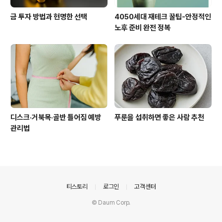
금 투자 방법과 현명한 선택
4050세대 재테크 꿀팁-안정적인
노후 준비 완전 정복
디스크·거북목·골반 틀어짐 예방
푸룬을 섭취하면 좋은 사람 추천
관리법
의안내
티스토리
로그인
고객센터
© Daum Corp.