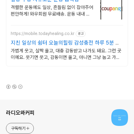
격렬한 운동에도 일상, 흔들림 없이 잡아주어
편안하게! 와우회원 무료배송. 운동 내내 산
뜻함! 피부에 순한 착용감. 보호대 쿠팡에서
경험하세요.
https://mobile.todayhealing.co.kr
광고
지친 일상의 쉼터 오늘의힐링 감성충전 하루 5분 힐
링타임
가볍게 웃고, 살짝 울고, 대충 감동받고 나가도 돼요. 그런 곳
이에요. 웃기면 웃고, 감동이면 울고, 아니면 그냥 눕고 가세
요.
(새창열림)
로그 정보
라디오와커피
구독하기