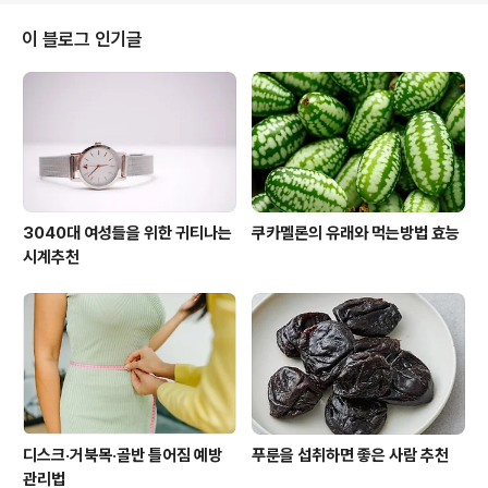
[주소] [도시, 우편번호] [연락처] [날짜] [수임자 이름] [수
임자 주소] [도시, 우편번호] 주제: 위임장 친애하는 [수임
이 블로그 인기글
자 이름], 나는 [이름]이며, 이 편지를 통해 [날짜]에 [수임
자 이름]에게 [위임 사유 또는 목적]으로 인해 [일정 기간]
동안 나의 권한과 책임을 위임한다는 것을 알려드립니다.
나는 [직위 또는 업무]로서 [조직, 회사, 단체 등]에서 활동
하고 있..
3040대 여성들을 위한 귀티나는
쿠카멜론의 유래와 먹는방법 효능
시계추천
디스크·거북목·골반 틀어짐 예방
푸룬을 섭취하면 좋은 사람 추천
관리법