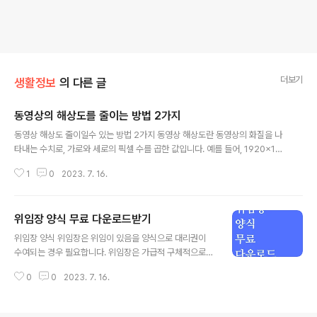
더보기
생활정보
의 다른 글
동영상의 해상도를 줄이는 방법 2가지
글 내용
동영상 해상도 줄이일수 있는 방법 2가지 동영상 해상도란 동영상의 화질을 나
타내는 수치로, 가로와 세로의 픽셀 수를 곱한 값입니다. 예를 들어, 1920x10
80 해상도의 동영상은 가로 1920 픽셀, 세로 1080 픽셀로 구성된 영상입니
1
0
2023. 7. 16.
다. 동영상 해상도를 줄이면 파일 크기가 작아지고, 인터넷에서 업로드하거나
다운로드하는 시간이 단축됩니다. 그러나 너무 낮은 해상도로 줄이면 화질이 떨
어지고, 원본 영상과 다른 비율로 변환하면 화면이 찌그러지거나 늘어날 수 있
위임장 양식 무료 다운로드받기
습니다. 따라서 적절한 해상도를 선택하는 것이 중요합니다. 1. 동영상 편집 소
글 내용
프트웨어 사용하기 동영상 편집 소프트웨어를 사용하면 동영상의 해상도를 직
위임장 양식 위임장은 위임이 있음을 양식으로 대리권이
접 변경할 수 있습니다. 다음은 Adobe Premiere Pro를 사용하는 예시입니
수여되는 경우 필요합니다. 위임장은 가급적 구체적으로
다. 단계 1:..
기재하고 위임받는 대리인이 권한을 남용하지 않도록 주의
0
0
2023. 7. 16.
하여 기재하여야 합니다. 위임장 양식의 예 다음은 일반적
으로 사용되는 위임장 양식의 예입니다. 이러한 양식은 개
인 사항과 특정 상황에 따라 조정될 수 있습니다. [이름]